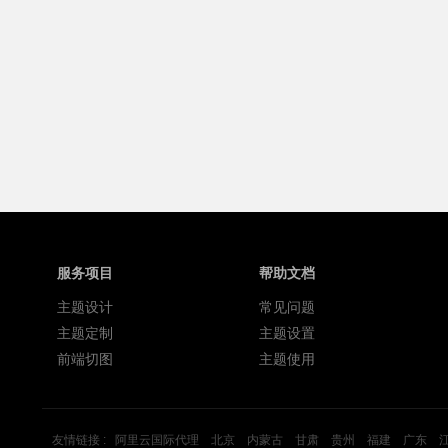
服务项目
帮助文档
主题设计
常见问题
主题定制
主题设置
前端切图
主题使用
友情链接 :
阿里云国际代理
北京
内蒙古
甘肃
贵州
福建
广东