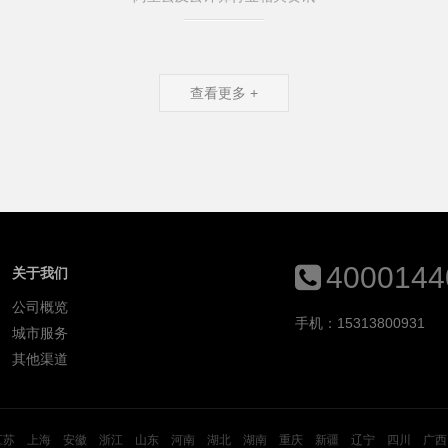
查看更多 +
4000144
关于我们
公司概览
手机：15313800931
城市服务
其他渠道
江苏
上海
安徽
浙江
山东
河南
湖北
湖南
重庆
新疆
辽宁
四川
广西