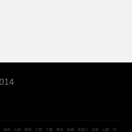
014
海南
云南
陕西
江西
宁夏
青海
西藏
黑龙江
吉林
山西
河