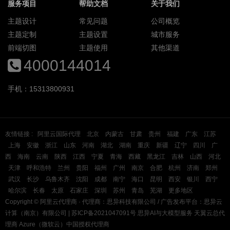
服务项目
帮助文档
关于我们
主题设计
常见问题
公司概览
主题定制
主题设置
城市服务
前端切图
主题使用
其他渠道
4000144014
手机：15313800931
友情链接 :
阿里云国际代理
北京
内蒙古
甘肃
贵州
福建
广东
江苏
上海
安徽
浙江
山东
河南
湖北
湖南
重庆
新疆
辽宁
四川
广
西
海南
云南
陕西
江西
宁夏
青海
西藏
黑龙江
吉林
山西
河北
天津
呼和浩特
兰州
贵阳
福州
广州
南京
合肥
杭州
济南
郑州
武汉
长沙
乌鲁木齐
沈阳
成都
南宁
海口
昆明
西安
银川
西宁
哈尔滨
长春
太原
石家庄
深圳
苏州
青岛
芜湖
更多地区
Copyright ©
阿里云代理商
· 代理商：思异科技有限公司 / 广告发布平台：思异云
计算（南京）有限公司 |
苏ICP备2021047091号
思异AI与大模型服务
天翼云总代
理商
Azure（微软云）中国授权代理商