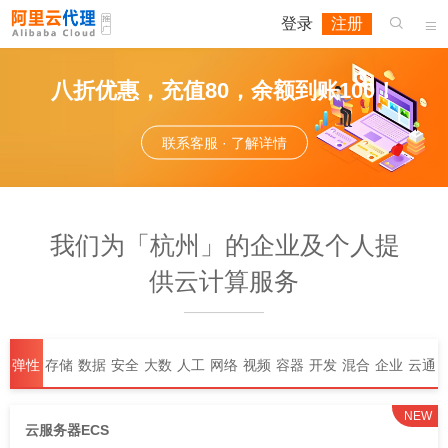
登录
注册


八折优惠，充值80，余额到账100！
联系客服 · 了解详情
我们为「杭州」的企业及个人提
供云计算服务
弹性
存储
数据
安全
大数
人工
网络
视频
容器
开发
混合
企业
云通
计算
库
据
智能
与
服务
与中
与运
云
应用
信
NEW
云服务器ECS