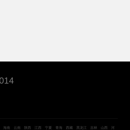
014
海南
云南
陕西
江西
宁夏
青海
西藏
黑龙江
吉林
山西
河