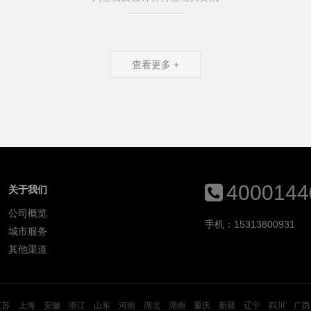
查看更多 +
4000144
关于我们
公司概览
手机：15313800931
城市服务
其他渠道
江苏
上海
安徽
浙江
山东
河南
湖北
湖南
重庆
新疆
辽宁
四川
广西