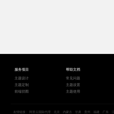
服务项目
帮助文档
主题设计
常见问题
主题定制
主题设置
前端切图
主题使用
友情链接 :
阿里云国际代理
北京
内蒙古
甘肃
贵州
福建
广东