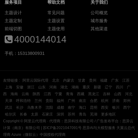
服务项目
帮助文档
关于我们
主题设计
常见问题
公司概览
主题定制
主题设置
城市服务
前端切图
主题使用
其他渠道
4000144014
手机：15313800931
友情链接 :
阿里云国际代理
北京
内蒙古
甘肃
贵州
福建
广东
江苏
上海
安徽
浙江
山东
河南
湖北
湖南
重庆
新疆
辽宁
四川
广
西
海南
云南
陕西
江西
宁夏
青海
西藏
黑龙江
吉林
山西
河北
天津
呼和浩特
兰州
贵阳
福州
广州
南京
合肥
杭州
济南
郑州
武汉
长沙
乌鲁木齐
沈阳
成都
南宁
海口
昆明
西安
银川
西宁
哈尔滨
长春
太原
石家庄
深圳
苏州
青岛
芜湖
更多地区
Copyright ©
阿里云代理商
· 代理商：思异科技有限公司 / 广告发布平台：思异云
计算（南京）有限公司 |
苏ICP备2021047091号
思异AI与大模型服务
天翼云总代
理商
Azure（微软云）中国授权代理商