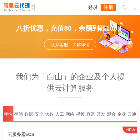
登录
注册


八折优惠，充值80，余额到账100！
联系客服 · 了解详情
我们为「白山」的企业及个人提
供云计算服务
弹性
存储
数据
安全
大数
人工
网络
视频
容器
开发
混合
企业
云通
计算
库
据
智能
与
服务
与中
与运
云
应用
信
NEW
云服务器ECS