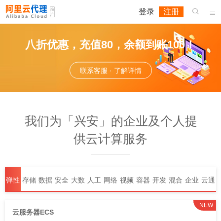
登录
注册


八折优惠，充值80，余额到账100！
联系客服 · 了解详情
我们为「兴安」的企业及个人提
供云计算服务
弹性
存储
数据
安全
大数
人工
网络
视频
容器
开发
混合
企业
云通
计算
库
据
智能
与
服务
与中
与运
云
应用
信
NEW
云服务器ECS