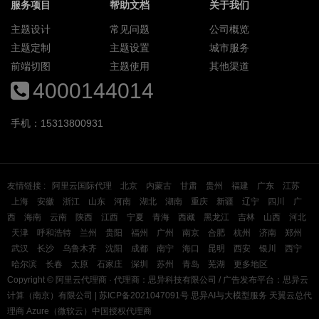
服务项目
帮助文档
关于我们
主题设计
常见问题
公司概览
主题定制
主题设置
城市服务
前端切图
主题使用
其他渠道
4000144014
手机：15313800931
友情链接 :
阿里云国际代理
北京
内蒙古
甘肃
贵州
福建
广东
江苏
上海
安徽
浙江
山东
河南
湖北
湖南
重庆
新疆
辽宁
四川
广
西
海南
云南
陕西
江西
宁夏
青海
西藏
黑龙江
吉林
山西
河北
天津
呼和浩特
兰州
贵阳
福州
广州
南京
合肥
杭州
济南
郑州
武汉
长沙
乌鲁木齐
沈阳
成都
南宁
海口
昆明
西安
银川
西宁
哈尔滨
长春
太原
石家庄
深圳
苏州
青岛
芜湖
更多地区
Copyright ©
阿里云代理商
· 代理商：思异科技有限公司 / 广告发布平台：思异云
计算（南京）有限公司 |
苏ICP备2021047091号
思异AI与大模型服务
天翼云总代
理商
Azure（微软云）中国授权代理商