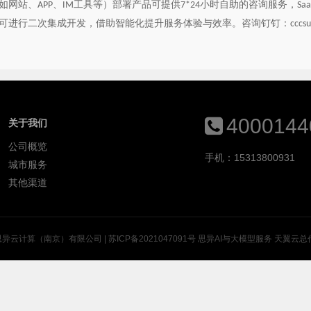
如网站、
、
工具等）部署产品可提供
小时自助的咨询服务，
APP
IM
7*24
Saa
可进行二次集成开发，借助智能化提升服务体验与效率。咨询钉钉：
cccs
4000144
关于我们
公司概览
手机：15313800931
城市服务
其他渠道
思异云计算（南京）有限公司 |
苏ICP备2021047091号
思异AI与大模型服务
天翼云总