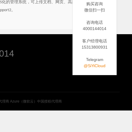
化的管理系统，可上传文档、网页、高频问题、表格、多
S
购买咨询
。
微信扫一扫
upport2
咨询电话
4000144014
客户经理电话
15313800931
014
Telegram
@SiYiCloud
代理商
Azure（微软云）中国授权代理商