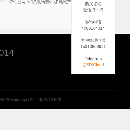
、弹性公网
和负载均衡
多地域产生的
流量（不
ECS
IP
SLB
IPv4
购买咨询
微信扫一扫
咨询电话
4000144014
客户经理电话
15313800931
014
Telegram
@SiYiCloud
代理商
Azure（微软云）中国授权代理商