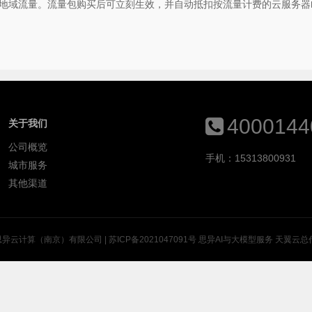
地域流量。流量包购买后可立刻生效，并自动抵扣按流量计费的云服务器
4000144
关于我们
公司概览
手机：15313800931
城市服务
其他渠道
思异云计算（南京）有限公司 |
苏ICP备2021047091号
思异AI与大模型服务
天翼云总